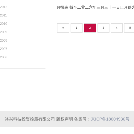
2019
财务报表/环境、社会及管治资料 
2018
2017
通函 - [其他] 致非登记股东
2016
2015
通函 - [其他] 致登记股东的
2014
2013
2012
月报表 截至二零二六年三月
2011
2010
«
1
2
3
2009
2008
裕兴科技投资控股有限公司 版权声明 备案号：
京ICP备18004936号
2007